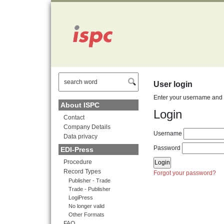
" />
User login
Enter your username and p
About ISPC
Login
Contact
Company Details
Username
Data privacy
Password
EDI-Press
Procedure
Record Types
Forgot your password?
Publisher - Trade
Trade - Publisher
LogiPress
No longer valid
Other Formats
FAQ