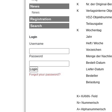
K
Nr. der Original-Bes
News
K
Verlagsinterne Obje
News
VDZ-Objektnumme
Registration
Teilausgabe
Search
K
Wochentag
Jahr
Login
Heft / Woche
Username
Vorzeichen
Password
Menge der Nachlie
Bestell-Datum
Liefer-Datum
Forgot your password?
Besteller
Belastung
K= KANN- Feld
N= Nummerisch
A= Alphanummerisch