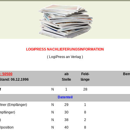
L
OGI
P
RESS
NACHLIEFERUNGSINFORMATION
( LogiPress an Verlag )
: 50500
ab
Feld-
Bem
 Stand: 06.12.1996
Stelle
länge
f
N
1
28
Datenteil
tner (Empfänger)
N
29
1
mpfänger)
N
30
8
)
N
38
2
lposition
N
40
8