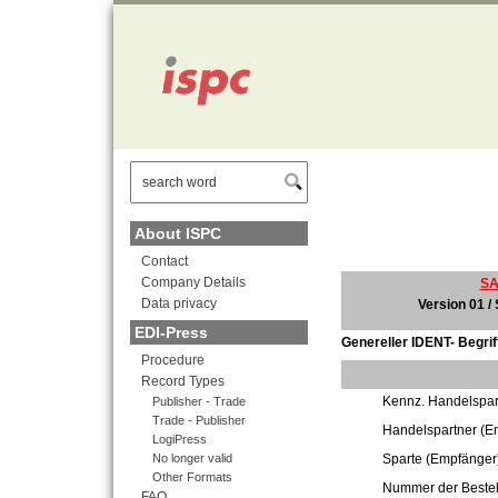
" />
About ISPC
Contact
Company Details
SA
Data privacy
Version 01 /
EDI-Press
Genereller IDENT- Begrif
Procedure
Record Types
Kennz. Handelspar
Publisher - Trade
Trade - Publisher
Handelspartner (E
LogiPress
No longer valid
Sparte (Empfänger
Other Formats
Nummer der Bestel
FAQ