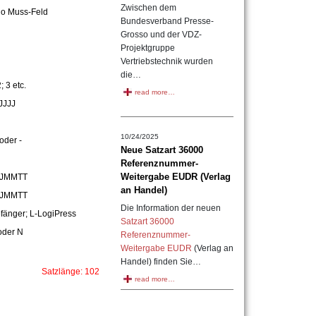
Zwischen dem
no Muss-Feld
Bundesverband Presse-
Grosso und der VDZ-
Projektgruppe
Vertriebstechnik wurden
die…
2; 3 etc.
read more…
JJJJ
10/24/2025
oder -
Neue Satzart 36000
Referenznummer-
Weitergabe EUDR (Verlag
JJMMTT
an Handel)
JJMMTT
Die Information der neuen
fänger; L-LogiPress
Satzart 36000
oder N
Referenznummer-
Weitergabe EUDR
(Verlag an
Handel) finden Sie…
Satzlänge: 102
read more…