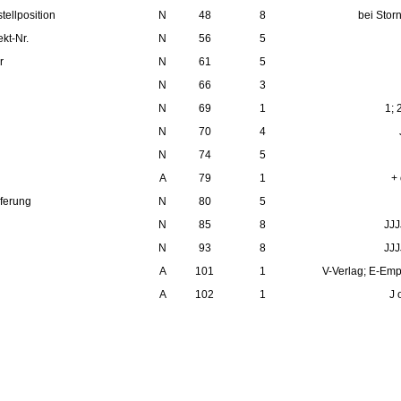
tellposition
N
48
8
bei Stor
kt-Nr.
N
56
5
r
N
61
5
N
66
3
N
69
1
1; 
N
70
4
N
74
5
A
79
1
+ 
ferung
N
80
5
N
85
8
JJ
N
93
8
JJ
A
101
1
V-Verlag; E-Emp
A
102
1
J 