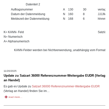
Datenteil 2
Auftragsnummer
A
130
30
verlags
Datum der Datenmeldung
N
160
8
JJJJMM
Meldezeit der Datenmeldung
N
168
6
hhmmss
K= KANN- Feld
Satzlän
N= Numerisch
A= Alphanumerisch
KANN-Felder werden bei Nichtverwendung, unabhängig vom Format, mit
11/20/2025
Update zu Satzart 36000 Referenznummer-Weitergabe EUDR (Verlag
an Handel)
Es gab es Update zu
Satzart 36000 Referenznummer-Weitergabe EUDR
(Verlag an Handel) finden Sie im…
read more…