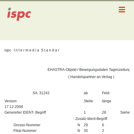
ispc
I n t e r m e d i a
S t a n d a r
EHASTRA-Objekt-/ Bewegungsdaten Tageszeitunge
( Handelspartner an Verlag )
SA: 31242
ab
Feld-
Version
Stelle
länge
17.12.2008
Genereller IDENT- Begriff
1
28
Siehe I
Zusatz-Ident-Begriff
Grosso-Nummer
N
29
6
Filial-Nummer
N
35
2