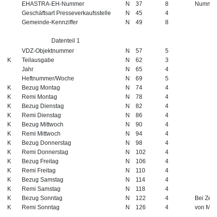
EHASTRA-EH-Nummer
N
37
8
Nummernk
Geschäftsart Presseverkaufsstelle
N
45
4
Gemeinde-Kennziffer
N
49
8
Datenteil 1
VDZ-Objektnummer
N
57
5
K
Teilausgabe
N
62
3
Jahr
N
65
4
Heftnummer/Woche
N
69
5
K
Bezug Montag
N
74
4
K
Remi Montag
N
78
4
K
Bezug Dienstag
N
82
4
K
Remi Dienstag
N
86
4
K
Bezug Mittwoch
N
90
4
K
Remi Mittwoch
N
94
4
K
Bezug Donnerstag
N
98
4
K
Remi Donnerstag
N
102
4
K
Bezug Freitag
N
106
4
K
Remi Freitag
N
110
4
K
Bezug Samstag
N
114
4
K
Remi Samstag
N
118
4
K
Bezug Sonntag
N
122
4
Bei Zeit
K
Remi Sonntag
N
126
4
von Mon