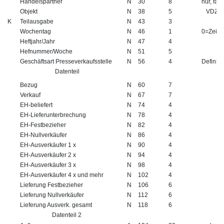
Handelspartner
N
30
8
nur, fal
Objekt
N
38
5
VDZ -
K
Teilausgabe
N
43
3
Wochentag
N
46
1
0=Zeitsc
Heftjahr/Jahr
N
47
4
Hefnummer/Woche
N
51
5
Geschäftsart Presseverkaufsstelle
N
56
4
Definit
Datenteil
Bezug
N
60
7
Verkauf
N
67
7
EH-beliefert
N
74
4
EH-Lieferunterbrechung
N
78
4
EH-Festbezieher
N
82
4
EH-Nullverkäufer
N
86
4
EH-Ausverkäufer 1 x
N
90
4
EH-Ausverkäufer 2 x
N
94
4
EH-Ausverkäufer 3 x
N
98
4
EH-Ausverkäufer 4 x und mehr
N
102
4
Lieferung Festbezieher
N
106
6
Lieferung Nullverkäufer
N
112
6
Lieferung Ausverk. gesamt
N
118
6
Datenteil 2