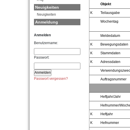
Objekt
Neuigkeiten
K
Teilausgabe
Neuigkeiten
Wochentag
Anmeldung
Anmelden
Meldedatum
Benutzername:
K
Bewegungsdaten
K
Stammdaten
Passwort:
K
Adressdaten
Verwendungszwe
Passwort vergessen?
Auftragsnummer
Heftjahr/Jahr
Hefnummer/Woch
K
Heftjahr
K
Hefnummer