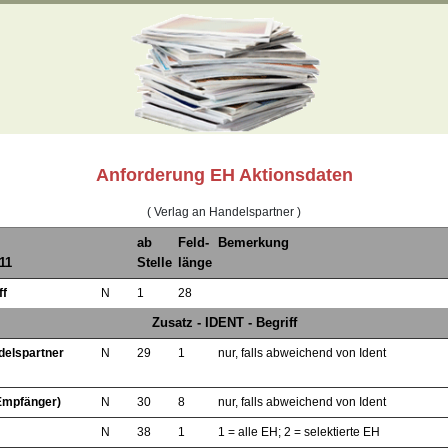
Anforderung EH Aktionsdaten
( Verlag an Handelspartner )
ab
Feld-
Bemerkung
11
Stelle
länge
ff
N
1
28
Zusatz - IDENT - Begriff
delspartner
N
29
1
nur, falls abweichend von Ident
Empfänger)
N
30
8
nur, falls abweichend von Ident
N
38
1
1 = alle EH; 2 = selektierte EH