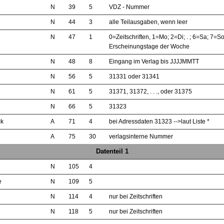
N
39
5
VDZ - Nummer
N
44
3
alle Teilausgaben, wenn leer
N
47
1
0=Zeitschriften, 1=Mo; 2=Di; . ; 6=Sa; 7=So
Erscheinungstage der Woche
N
48
8
Eingang im Verlag bis JJJJMMTT
N
56
5
31331 oder 31341
N
61
5
31371, 31372, . . ., oder 31375
N
66
5
31323
ck
A
71
4
bei Adressdaten 31323 -->laut Liste *
A
75
30
verlagsinterne Nummer
Datenteil 1
N
105
4
e
N
109
5
N
114
4
nur bei Zeitschriften
N
118
5
nur bei Zeitschriften