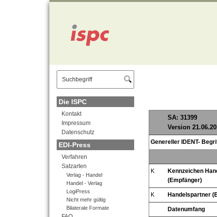
" />
Die ISPC
Kontakt
SA: 31399
Impressum
Version 21.06.20
Datenschutz
Genereller IDENT- Begri
EDI-Press
Verfahren
Satzarten
K
Kennzeichen Han
Verlag - Handel
(Empfänger)
Handel - Verlag
LogiPress
K
Handelspartner (
Nicht mehr gültig
Bilaterale Formate
Datenumfang
FAQ