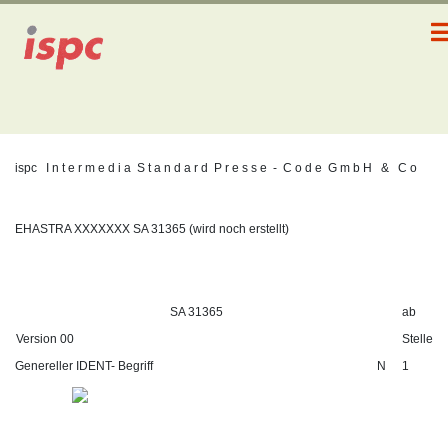
ispc
I n t e r m e d i a
S t a n d a r d
P r e s s e
-
C o d e
G m b H
&
C o
EHASTRA XXXXXXX SA 31365 (wird noch erstellt)
SA
31365
ab
Version 00
Stelle
Genereller IDENT- Begriff
N
1