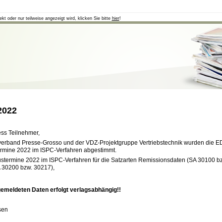
ekt oder nur teilweise angezeigt wird, klicken Sie bitte
hier
!
2022
ess Teilnehmer,
rband Presse-Grosso und der VDZ-Projektgruppe Vertriebstechnik wurden die ED
ermine 2022 im ISPC-Verfahren abgestimmt.
ustermine 2022 im ISPC-Verfahren für die Satzarten Remissionsdaten (SA 30100 
 30200 bzw. 30217),
gemeldeten Daten erfolgt verlagsabhängig!!
sen