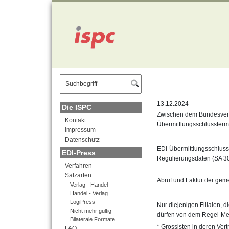
" />
13.12.2024
Die ISPC
Zwischen dem Bundesverb
Kontakt
Übermittlungsschlussterm
Impressum
Datenschutz
EDI-Übermittlungsschluss
EDI-Press
Regulierungsdaten (SA 3
Verfahren
Satzarten
Abruf und Faktur der gem
Verlag - Handel
Handel - Verlag
LogiPress
Nur diejenigen Filialen, d
Nicht mehr gültig
dürfen von dem Regel-Me
Bilaterale Formate
* Grossisten in deren Vert
FAQ