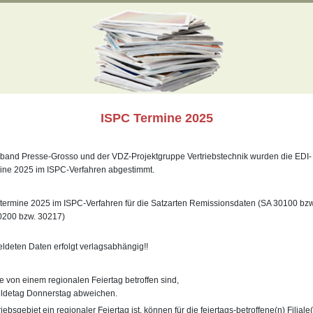
ISPC Termine 2025
and Presse-Grosso und der VDZ-Projektgruppe Vertriebstechnik wurden die EDI-
ine 2025 im ISPC-Verfahren abgestimmt.
termine 2025 im ISPC-Verfahren für die Satzarten Remissionsdaten (SA 30100 bzw
0200 bzw. 30217)
eldeten Daten erfolgt verlagsabhängig!!
ie von einem regionalen Feiertag betroffen sind,
ldetag Donnerstag abweichen.
riebsgebiet ein regionaler Feiertag ist, können für die feiertags-betroffene(n) Filial