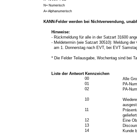
N= Numerisch
A= Alphanumerisch
KANN-Felder werden bei Nichtverwendung, unabh
Hinweise:
- Rückmeldung für alle in der Satzart 31600 ang
- Meldetermin (wie Satzart 30510): Meldung der
am 1. Donnerstag nach EVT, bei EVT Samstag
* Die Felder Teilausgabe, Wochentag sind bei Ta
Liste der Antwort Kennzeichen
00
Alle Gr
01
PA-Numm
02
PA-Num
10
Wiederei
ausgest
11
Präsent
geliefer
12
Eine Ob
13
Discoun
14
Kunde b