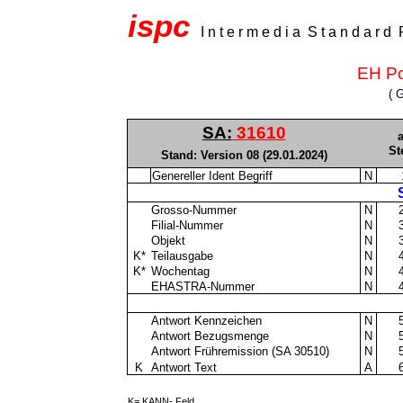
ispc
I n t e r m e d i a
S t a n d a r d
EH Pot
( 
SA:
31610
St
Stand: Version 08 (29.01.2024)
Genereller Ident Begriff
N
Grosso-Nummer
N
Filial-Nummer
N
Objekt
N
K*
Teilausgabe
N
K*
Wochentag
N
EHASTRA-Nummer
N
Antwort Kennzeichen
N
Antwort Bezugsmenge
N
Antwort Frühremission (SA 30510)
N
K
Antwort Text
A
K= KANN- Feld