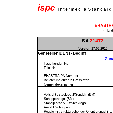
ispc
I n t e r m e d i a
S t a n d a r d
EHASTRA 
( Hand
SA
31473
Version 17.03.2010
Genereller IDENT- Begriff
Zusa
Hauptkunden-Nr.
Filial-Nr.
EHASTRA-PA-Nummer
Belieferung durch n Grossisten
Gemeindekennziffer
Vollsicht-/Steckregal/Gondeln (BM)
Schuppenregal (BM)
Stapelplätze VSR/Steckregal
Anzahl Schuppen
Regale mit strukturgebender Orientierungshilfe