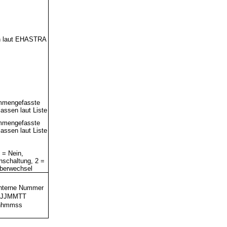
on laut EHASTRA
mmengefasste
assen laut Liste
mmengefasste
assen laut Liste
 = Nein,
nschaltung, 2 =
berwechsel
interne Nummer
JJJMMTT
hhmmss