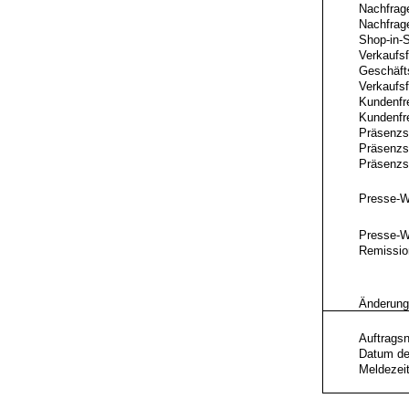
Nachfrage
Nachfrage
Shop-in-S
Verkaufsf
Geschäft
Verkaufs
Kundenfr
Kundenfr
Präsenzs
Präsenzso
Präsenzs
Presse-
Presse-W
Remissio
Änderung
Auftrags
Datum de
Meldezei