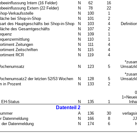
beeinflussung Intern (16 Felder)
N
62
16
beeinflussung Extern (22 Felder)
N
78
22
hop-Verkaufsstelle
N
100
1
läche bei Shop-in-Shop
N
101
2
sart des Hauptgeschäfts bei Shop-in-Shop
N
103
4
Definiti
fläche des Gesamtgeschäfts
N
107
2
equenz
N
109
1
equenzermittlung
N
110
1
ortiment Zeitungen
N
111
4
rtiment Zeitschriften
N
115
4
ortiment RCR
N
119
4
*zusa
Wochenumsatz
N
123
5
Umsatzkl
*zusa
ochenumsatz2 der letzten 52/53 Wochen
N
128
5
Umsatzkl
n in Prozent
N
133
2
0
1=Neuei
 EH-Status
N
135
1
Inha
Datenteil 2
nummer
A
136
30
verlags
r Datenmeldung
N
166
8
J
t der Datenmeldung
N
174
6