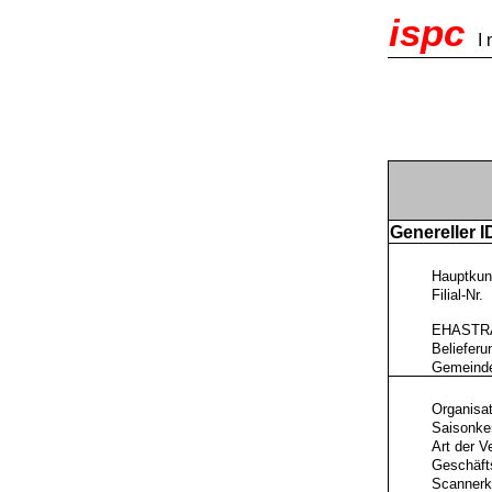
ispc
I 
Genereller I
Hauptkun
Filial-Nr.
EHASTR
Belieferu
Gemeinde
Organisa
Saisonke
Art der V
Geschäfts
Scanner