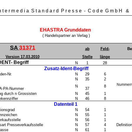
n t e r m e d i a
S t a n d a r d
P r e s s e
-
C o d e
G m b H
&
EHASTRA Grunddaten
( Handelspartner an Verlag )
SA
31371
ab
Feld-
Be
Version 17.03.2010
Stelle
länge
DENT- Begriff
N
1
28
Zusatz-Ident-Begriff
den-Nr.
N
29
6
N
35
2
Nummernk
N
8
A-PA-Nummer
37
ng durch n Grossisten
N
45
1
kennziffer
N
46
8
Datenteil 1
tionsgrad
N
54
1
nnzeichen
N
55
1
erkaufsstelle
N
56
1
art Presseverkaufsstelle
N
57
4
Definiti
kasse
N
61
1