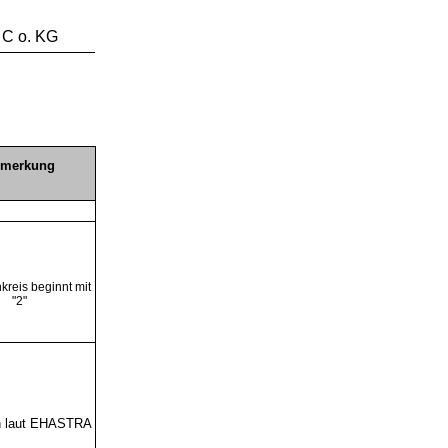
C o. KG
merkung
reis beginnt mit
"2"
on laut EHASTRA