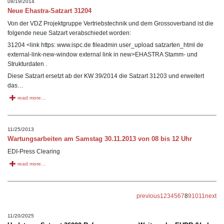
08/19/2014
Neue Ehastra-Satzart 31204
Von der VDZ Projektgruppe Vertriebstechnik und dem Grossoverband ist die
folgende neue Satzart verabschiedet worden:
31204 <link https: www.ispc.de fileadmin user_upload satzarten_html de
external-link-new-window external link in new>EHASTRA Stamm- und
Strukturdaten .
Diese Satzart ersetzt ab der KW 39/2014 die Satzart 31203 und erweitert
das…
read more…
11/25/2013
Wartungsarbeiten am Samstag 30.11.2013 von 08 bis 12 Uhr
EDI-Press Clearing
read more…
previous
1
2
3
4
5
6
7
8
9
10
11
next
11/20/2025