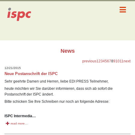
News
previous
1
2
3
4
5
6
7
8
9
10
11
next
12/21/2015
Neue Postanschrift der ISPC
Sehr geehrte Damen und Herren, liebe EDI PRESS Teilnehmer,
heute möchten wir Sie darüber informieren, dass sich ab sofort die
Postanschrift der ISPC ändert.
Bitte schicken Sie Ihre Schreiben nur noch an folgende Adresse:
ISPC Intermedia…
read more…