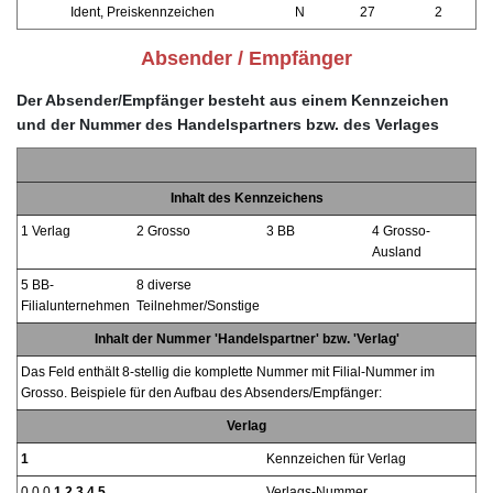
Ident, Preiskennzeichen
N
27
2
Absender / Empfänger
Der Absender/Empfänger besteht aus einem Kennzeichen
und der Nummer des Handelspartners bzw. des Verlages
Inhalt des Kennzeichens
1 Verlag
2 Grosso
3 BB
4 Grosso-
Ausland
5 BB-
8 diverse
Filialunternehmen
Teilnehmer/Sonstige
Inhalt der Nummer 'Handelspartner' bzw. 'Verlag'
Das Feld enthält 8-stellig die komplette Nummer mit Filial-Nummer im
Grosso. Beispiele für den Aufbau des Absenders/Empfänger:
Verlag
1
Kennzeichen für Verlag
0 0 0
1 2 3 4 5
Verlags-Nummer